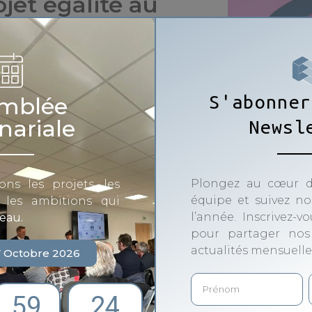
ojet égalité au
S'abonner
mblée
nariale
Newsl
erger un projet ambitieux et
orté par des lycéennes de 2nde,
ter contre les stéréotypes de
n plus qu’une simple initiative
Plongez au cœur d
ons les projets, les
es femmes motivées à ouvrir la
équipe et suivez nos
t les ambitions qui
l’année. Inscrivez-v
seau.
pour partager nos
der
actualités mensuelle
7 Octobre 2026
on des métiers du numérique.
t plus particulièrement des
59
24
urs choix d’orientation. À travers