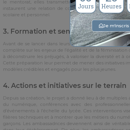
le mentorat, elles transmettent leur expérience, cré
Jours
Heures
instaurent une relation de confiance essentielle pou
scolaire et personnel.
Je m'inscri
3. Formation et sensibilisation : la c
Avant de se lancer dans leurs missions, les ambassadric
complète sur les enjeux de l’égalité et de la féminisation
à déconstruire les préjugés, à valoriser la diversité et à 
Cette préparation leur permet de mener des initiatives i
modèles crédibles et engagés pour les plus jeunes.
4. Actions et initiatives sur le terrain
Depuis sa création, le projet a donné lieu à de multiples 
du numérique, conférences avec des professionnelles
d’événements à l’échelle du lycée. Ces interventions visen
filières techniques et à montrer que les métiers du numé
garçons. Les ambassadrices deviennent ainsi de véritab
dans leur établissement. De plus, les ambassadrices 