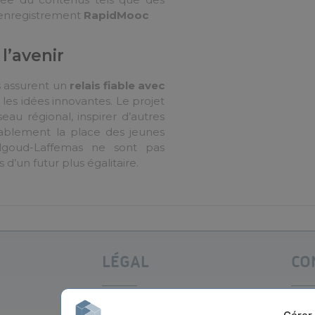
d’enregistrement
RapidMooc
 l’avenir
s assurent un
relais fiable avec
 les idées innovantes. Le projet
au régional, inspirer d’autres
durablement la place des jeunes
lgoud-Laffemas ne sont pas
d’un futur plus égalitaire.
LÉGAL
CO
MENTIONS LÉGALES