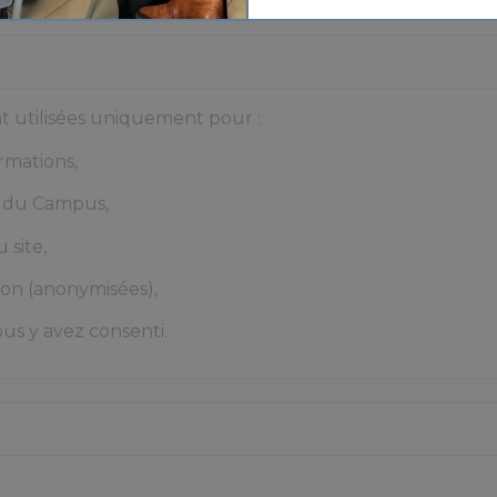
t utilisées uniquement pour :
rmations,
s du Campus,
 site,
tion (anonymisées),
ous y avez consenti.