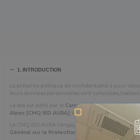
1. INTRODUCTION
La présente politique de confidentialité a pour object
leurs données personnelles sont collectées, traitées
Le site est édité par le
Campus des Métiers et des 
Alpes [CMQ IED AURA]
, structure labellisée par l
Le CMQ IED AURA s’engage à garantir la confidenti
Général sur la Protection des Données (RGPD)
et