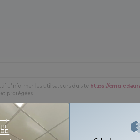
if d’informer les utilisateurs du site
https://cmqiedaura
 et protégées.
Qualifications Informatique et Électronique de D
’État et la Région Auvergne-Rhône-Alpes.
alité et la sécurité des données personnelles conformé
 à la
loi Informatique et Libertés
.