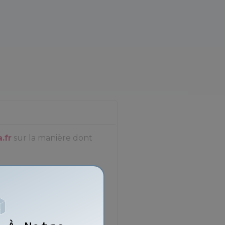
.fr
sur la manière dont
emain – Auvergne-Rhône-
ment au
Règlement