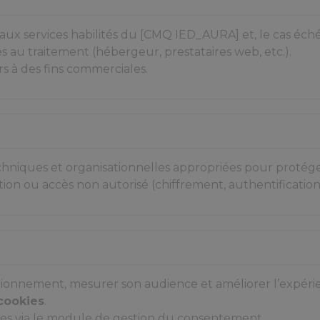
x services habilités du [CMQ IED_AURA] et, le cas échéa
s au traitement (hébergeur, prestataires web, etc.).
s à des fins commerciales.
iques et organisationnelles appropriées pour protége
tion ou accès non autorisé (chiffrement, authentificatio
ctionnement, mesurer son audience et améliorer l’expérie
cookies
.
es via le module de gestion du consentement.