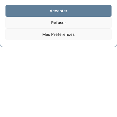
Accepter
Refuser
Mes Préférences
05
Le Lab Space
Espace de travail collaboratif
REJOIGNEZ NOTRE NEWSLETTER !