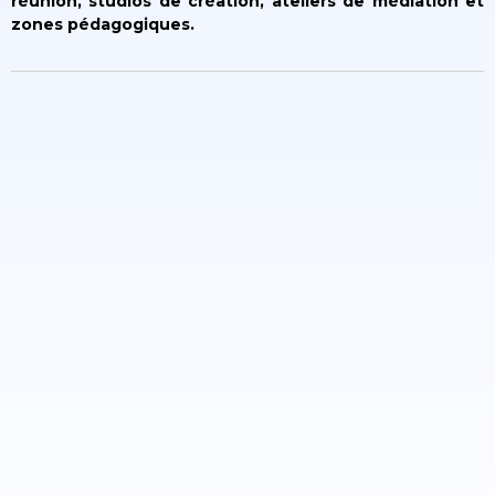
réunion, studios de création, ateliers de médiation et
zones pédagogiques.