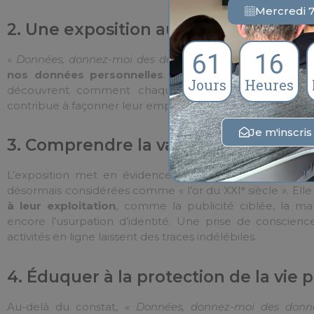
Mercredi 
2. Une exposition au cœur de nos v
61
16
« Données, donnez-moi des données »
invite le public à
nos données personnelles
. À travers des mises en sc
Jours
Heures
découvrent comment chaque clic, chaque recherch
contribue à façonner leur empreinte numérique.
Je m'inscri
3. Comprendre la valeur et les risq
L’exposition met en évidence la
valeur économique 
désormais considérées comme « l’or du XXIᵉ siècle ». Elle
à leur exploitation
, comme la publicité ciblée, la man
encore l’usurpation d’identité. Une prise de conscienc
activités en ligne laissent des traces indélébiles.
4. Éduquer à la protection de la vie 
Au-delà du constat,
« Données, donnez-moi des donn