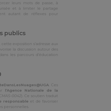
forcer leurs mots de passe, à
risée et à limiter le partage
nent autant de réflexes pour
s publics
 cette exposition s’adresse aux
favorise la discussion autour des
dans les parcours d’éducation
0
êteDansLesNuages@UGA
. Ces
par
l’Agence Nationale de la
CMAS-0042
). Ce soutien traduit
ue responsable
et de favoriser
s personnelles.