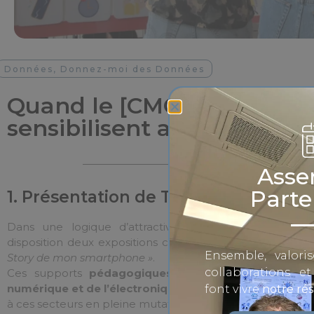
Données, Donnez-moi des Données
Quand le [CMQ IED_AURA]
sensibilisent aux risques
Asse
Parte
1. Présentation de TUBÀ
Dans une logique d’attractivité et de sensibilisation
disposition deux expositions conçues par
TUBÀ
:
« Don
Ensemble, valoris
Story de mon smartphone »
.
collaborations e
Ces supports
pédagogiques et interactifs
permette
numérique et de l’électronique
, tout en favorisant la d
font vivre
notre ré
à ces secteurs en pleine mutation.