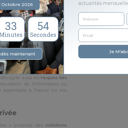
actualités mensuelle
7 Octobre 2026
ies numériques
33
54
 explorer
l’univers invisible de
ène interactives, les visiteurs
Minutes
Secondes
e ou chaque achat en ligne
Je M'ab
s dès maintenant
ues des données
et stratégique des données
,
 décrypte aussi les
risques liés
ipulation de l’information ou
e essentielle à l’heure où nos
privée
ées »
propose des
solutions