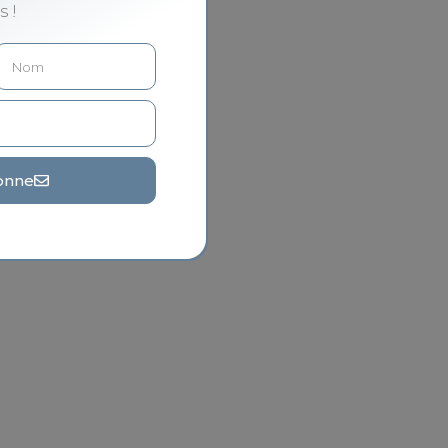
s !
onne