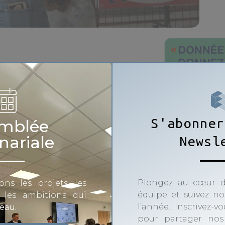
 et TUBÀ
 du numérique
S'abonner
mblée
nariale
Newsl
, le
[CMQ IED_AURA]
met à
nez-moi des données »
et
« La
Plongez au cœur d
ons les projets, les
équipe et suivez nos
t les ambitions qui
nt d’aborder les
enjeux du
écouverte des
métiers associés
l’année. Inscrivez-v
seau.
pour partager nos