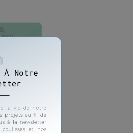
 À Notre
etter
e la vie de notre
 projets au fil de
ous à la newsletter
 coulisses et nos