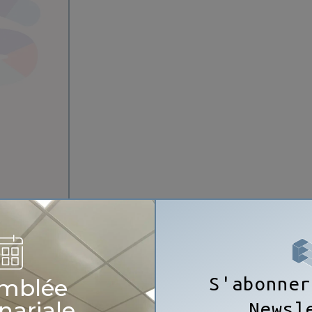
S'abonner
mblée
nariale
Newsl