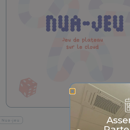
Asse
Nua-jeu
Parte