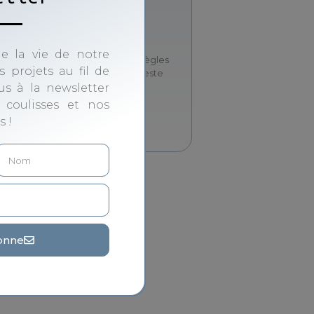
TÉLÉCHARGEZ LE
MAINTENANT!
e la vie de notre
Il est là ! Découvrez le jeux, ses règles
 projets au fil de
et toutes les explications : il ne reste
plus qu’à le télécharger !
ous à la newsletter
 coulisses et nos
s !
TÉLÉCHARGER
onne