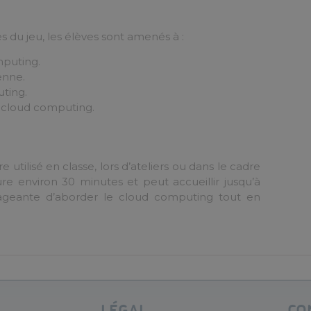
s du jeu, les élèves sont amenés à :
puting.
enne.
uting.
u cloud computing.
utilisé en classe, lors d’ateliers ou dans le cadre
re environ 30 minutes et peut accueillir jusqu’à
ageante d’aborder le cloud computing tout en
LÉGAL
CO