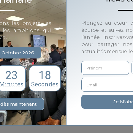
loud computing avec
Plongez au cœur d
ons les projets, les
équipe et suivez nos
t les ambitions qui
l’année. Inscrivez-v
seau.
 computing
pour partager nos
actualités mensuelle
7 Octobre 2026
eau pédagogique conçu pour faire découvrir les
de questions, de bonus et de malus, les joueurs
23
17
Minutes
Secondes
écessite aucun prérequis technique. Son objectif
Je M'ab
s dès maintenant
s concret et plus accessible. Grâce à des règles
nent en échangeant, en réfléchissant et en jouant