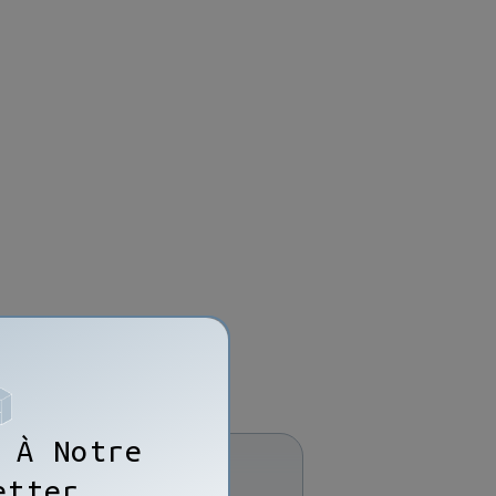
 À Notre
etter